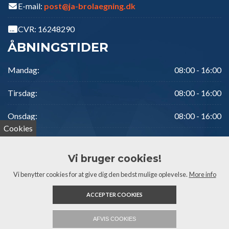
E-mail:
post@ja-brolaegning.dk
CVR: 16248290
ÅBNINGSTIDER
Mandag:
08:00 - 16:00
Tirsdag:
08:00 - 16:00
Onsdag:
08:00 - 16:00
Cookies
Torsdag:
08:00 - 16:00
Vi bruger cookies!
Fredag:
08:00 - 16:00
Vi benytter cookies for at give dig den bedst mulige oplevelse.
More info
Weekend:
Lukket
ACCEPTER COOKIES
Copyright 2026 J.A. Brolægning
AFVIS COOKIES
20299074
Send email