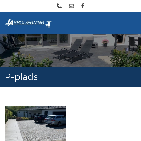
Gå
til
hovedindhold
P-plads