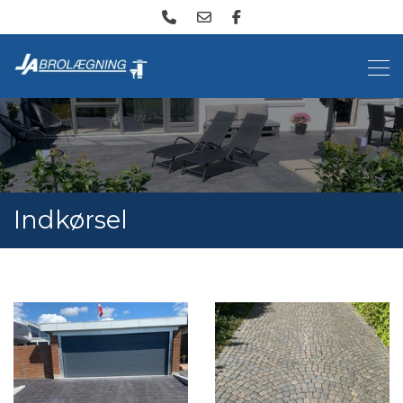
Gå
til
hovedindhold
Indkørsel