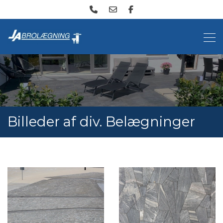
Gå
til
hovedindhold
Billeder af div. Belægninger